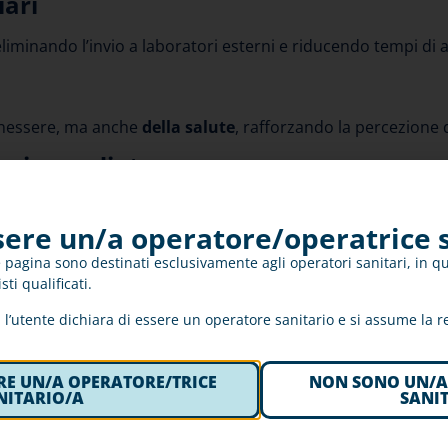
iari
eliminando l’invio a laboratori esterni e riducendo tempi di 
benessere, ma anche
della salute
, rafforzando la percezione 
nto immediato
e quasi in tempo reale
sul trattamento e sul percorso scelt
sere un/a operatore/operatrice 
corso
 pagina sono destinati esclusivamente agli operatori sanitari, in quan
sti qualificati.
spetto della privacy. L’ospite può consultare la propria stor
sere e la longevity.
l’utente dichiara di essere un operatore sanitario e si assume la re
RE UN/A OPERATORE/TRICE
NON SONO UN/A
NITARIO/A
SANI
grare LongevityLab nella t