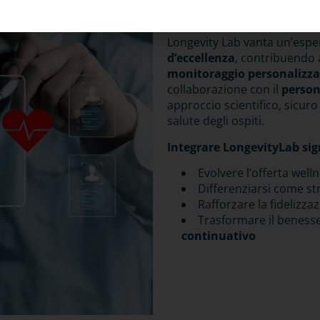
Longevity Lab vanta un’espe
d’eccellenza
, contribuendo 
monitoraggio personalizzat
collaborazione con il
person
approccio scientifico, sicuro 
salute degli ospiti.
Integrare LongevityLab sign
Evolvere l’offerta well
Differenziarsi come st
Rafforzare la fidelizzaz
Trasformare il beness
continuativo