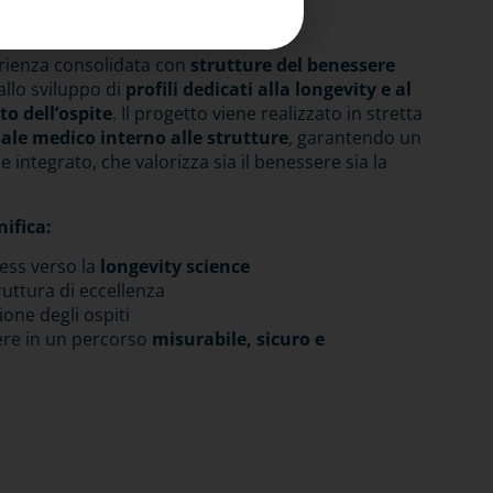
rienza consolidata con
strutture del benessere
allo sviluppo di
profili dedicati alla longevity e al
o dell’ospite
. Il progetto viene realizzato in stretta
ale medico interno alle strutture
, garantendo un
e integrato, che valorizza sia il benessere sia la
ifica:
ness verso la
longevity science
ruttura di eccellenza
ione degli ospiti
ere in un percorso
misurabile, sicuro e