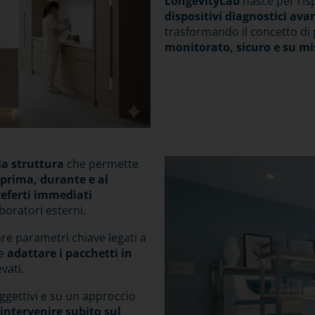
LongevityLab
nasce per ris
dispositivi diagnostici ava
trasformando il concetto di
monitorato, sicuro e su mi
la struttura
che permette
prima, durante e al
referti immediati
aboratori esterni.
are parametri chiave legati a
 e
adattare i pacchetti in
evati.
oggettivi e su un approccio
intervenire subito sul