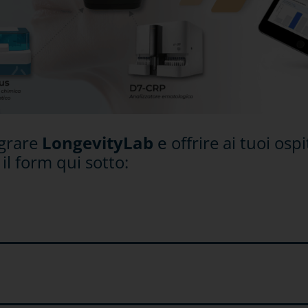
egrare
LongevityLab
e
offrire ai tuoi osp
il form qui sotto: