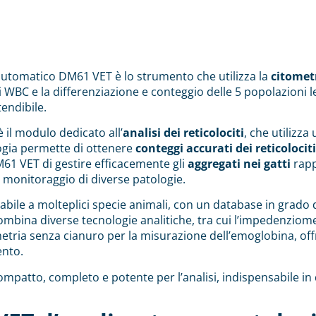
 automatico
DM61 VET
è lo strumento che utilizza la
citometr
ei WBC e la differenziazione e conteggio delle 5 popolazioni l
endibile.
 il modulo dedicato all’
analisi dei reticolociti
, che utilizz
logia permette di ottenere
conteggi accurati dei reticolociti
M61 VET di gestire efficacemente gli
aggregati nei gatti
rapp
l monitoraggio di diverse patologie.
abile a molteplici specie animali, con un database in grado
 combina diverse tecnologie analitiche, tra cui l’impedenziome
rimetria senza cianuro per la misurazione dell’emoglobina, of
ento.
ompatto, completo e potente per l’analisi, indispensabile in 