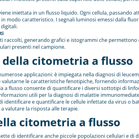
iene iniettata in un flusso liquido. Ogni cellula, passando at
 in modo caratteristico. I segnali luminosi emessi dalla fluo
digitali.
ti
i raccolti, generando grafici e istogrammi che permettono d
lulari presenti nel campione.
 della citometria a flusso
numerose applicazioni: è impiegata nella diagnosi di leucemie
a e valutarne le caratteristiche fenotipiche, fornendo informaz
 a flusso consente di quantificare i diversi sottotipi di linfoci
informazioni utili per la diagnosi di malattie immunomediat
di identificare e quantificare le cellule infettate da virus o 
a valutare la risposta alle terapie.
ella citometria a flusso
tte di identificare anche piccole popolazioni cellulari e di d