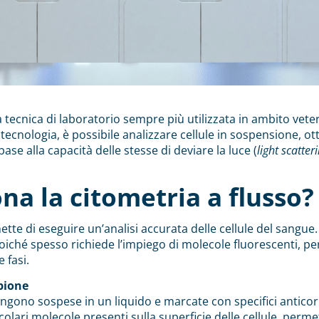
 tecnica di laboratorio sempre più utilizzata in ambito veteri
tecnologia, è possibile analizzare cellule in sospensione, 
base alla capacità delle stesse di deviare la luce (
light scatter
a la citometria a flusso?
tte di eseguire un’analisi accurata delle cellule del sang
poiché spesso richiede l’impiego di molecole fluorescenti, per
 fasi.
pione
engono sospese in un liquido e marcate con specifici anticor
icolari molecole presenti sulla superficie delle cellule, perme