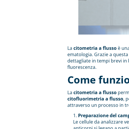
La
citometria a flusso
è una
ematologia. Grazie a questa 
dettagliate in tempi brevi in 
fluorescenza.
Come funzion
La
citometria a flusso
perme
citofluorimetria a flusso
, 
attraverso un processo in tre
Preparazione del cam
Le cellule da analizzare v
anticorpi si legano a part