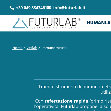
+39 049 8843461
info@futurlab.it
HUMANLA
Home
>
Vetlab
>
Immunometria
Tramite strumenti di immunometria,
utili
Con
refertazione rapida
(primo risu
l’operatività, Futurlab propone la sol