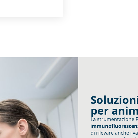
Soluzion
per anim
La strumentazione F
i
mmunofluorescen
di rilevare anche i v