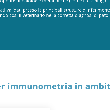
 oppure di patologie metaboliche (come il Cushing e l’
ti validati presso le principali strutture di riferimen
ndo così il veterinario nella corretta diagnosi di pat
per immunometria in ambit