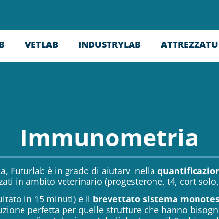
B
VETLAB
INDUSTRYLAB
ATTREZZATU
Immunometria
 Futurlab è in grado di aiutarvi nella
quantificazio
zzati in ambito veterinario (progesterone, t4, cortisolo,
ltato in 15 minuti) e il
brevettato sistema monotes
uzione perfetta per quelle strutture che hanno bisogno