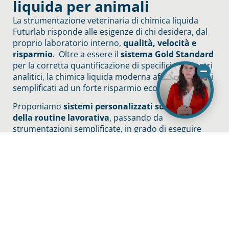
liquida per animali
La strumentazione veterinaria di chimica liquida
Futurlab risponde alle esigenze di chi desidera, dal
proprio laboratorio interno,
qualità, velocità e
risparmio
. Oltre a essere il
sistema Gold Standard
per la corretta quantificazione di specifici parametri
analitici, la chimica liquida moderna affianca sistemi
semplificati ad un forte risparmio economico.
Proponiamo
sistemi personalizzati sulla base
della routine lavorativa
, passando da
strumentazioni semplificate, in grado di eseguire
screening di base (pannello completo di 19
parametri), a strumenti più complessi in grado di
elaborare richieste diagnostiche specialistiche
(cCRP, SAA, Fruttosamine, Pu/Cu ecc).
I sistemi analitici che proponiamo sono in grado di
gestire molti campioni contemporaneamente e l’
inserimento di urgenze garantendo così la
velocità
di refertazione
. Le nostre soluzioni prevedono la