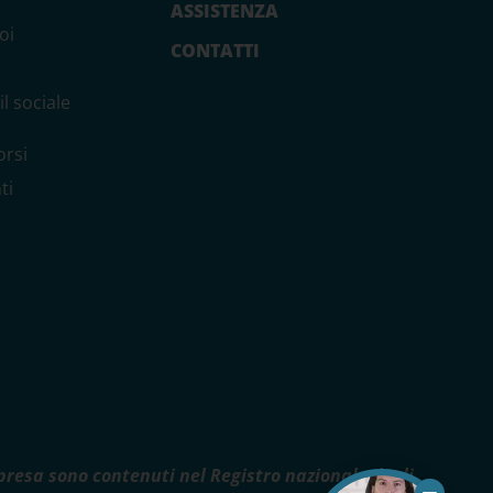
ASSISTENZA
oi
CONTATTI
il sociale
orsi
ti
impresa sono contenuti nel Registro nazionale degli