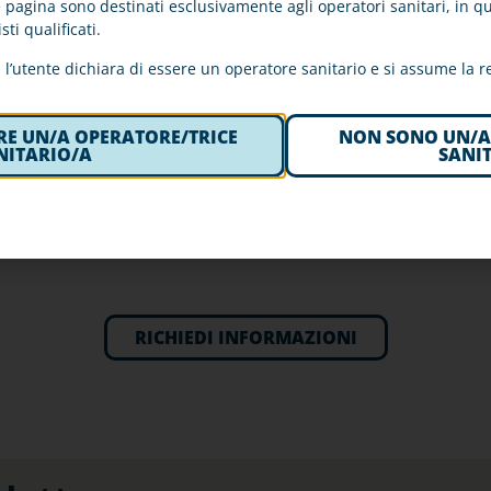
 pagina sono destinati esclusivamente agli operatori sanitari, in quan
sti qualificati.
lettroforesi in Gel d’Agarosio
automatizzato
, tutte le fasi
l’utente dichiara di essere un operatore sanitario e si assume la re
atiche rendendo
assente il rischio di contaminazione ed e
tico dell’applicatore dei sieri garantisce la massima igiene e
RE UN/A OPERATORE/TRICE
NON SONO UN/A
NITARIO/A
SANI
o sta nel fatto che la
lettura della striscia
può avvenire
senz
tati accurati e affidabili.
o a 26 campioni
per ciclo. Ogni kit FE 26 contiene tutto il nec
RICHIEDI INFORMAZIONI