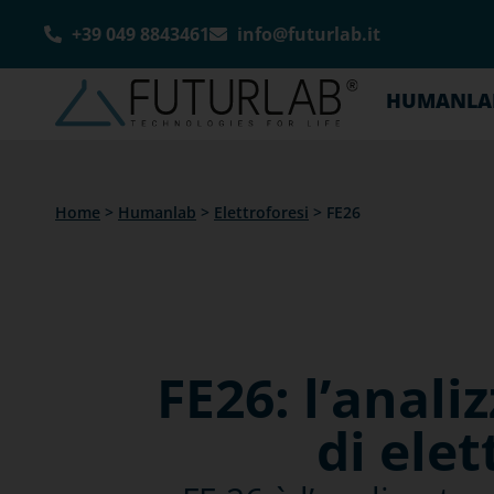
+39 049 8843461
info@futurlab.it
HUMANLA
Home
>
Humanlab
>
Elettroforesi
>
FE26
FE26: l’anal
di elet