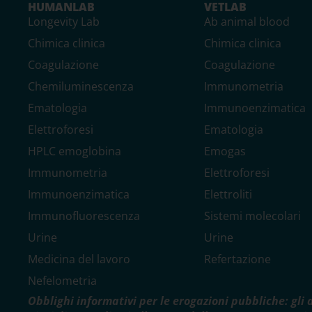
HUMANLAB
VETLAB
Longevity Lab
Ab animal blood
Chimica clinica
Chimica clinica
Coagulazione
Coagulazione
Chemiluminescenza
Immunometria
Ematologia
Immunoenzimatica
Elettroforesi
Ematologia
HPLC emoglobina
Emogas
Immunometria
Elettroforesi
Immunoenzimatica
Elettroliti
Immunofluorescenza
Sistemi molecolari
Urine
Urine
Medicina del lavoro
Refertazione
Nefelometria
Obblighi informativi per le erogazioni pubbliche: gli 