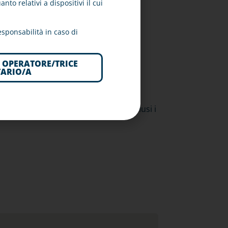
to relativi a dispositivi il cui
 dal prelievo del campione fino alla
sponsabilità in caso di
rrore.
 riduce i tempi di inattività.
 OPERATORE/TRICE
TARIO/A
a perdita di ripetibilità e
essario per l’esecuzione dei test, inclusi i