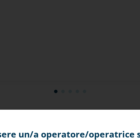
atto e automatico per ele
sere un/a operatore/operatrice 