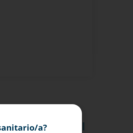
ttroforesi in Gel
sanitario/a?