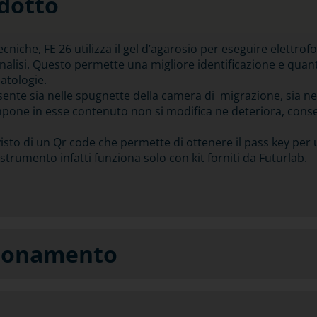
odotto
ecniche, FE 26 utilizza il gel d’agarosio per eseguire elettrof
analisi. Questo permette una migliore identificazione e quan
patologie.
ente sia nelle spugnette della camera di migrazione, sia nel
ampone in esse contenuto non si modifica ne deteriora, cons
visto di un Qr code che permette di ottenere il pass key per ut
trumento infatti funziona solo con kit forniti da Futurlab.
zionamento