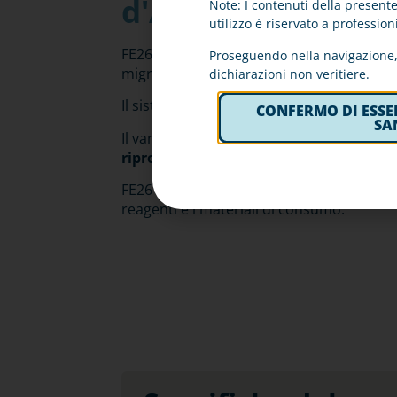
d'Agarosio
Note: I contenuti della presente
utilizzo è riservato a professioni
FE26 è il nuovo strumento per analisi di e
Proseguendo nella navigazione, 
migrazione sono completamente autom
dichiarazioni non veritiere.
Il sistema di lavaggio e asciugatura automa
CONFERMO DI ESSE
SA
Il vantaggio dell’utilizzo del Gel d’Agarosi
riproducibilità
nel tempo, garantendo risul
FE26 ha una capacità di elaborazione
fin
reagenti e i materiali di consumo.