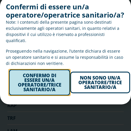
ASO
Confermi di essere un/a
operatore/operatrice sanitario/a?
Urine IgG
Note: I contenuti della presente pagina sono destinati
Urine TRF
esclusivamente agli operatori sanitari, in quanto relativi a
dispositivi il cui utilizzo è riservato a professionisti
qualificati.
SAA
Proseguendo nella navigazione, l’utente dichiara di essere
A1M
un operatore sanitario e si assume la responsabilità in caso
di dichiarazioni non veritiere.
FR-CRP
CONFERMO DI
NON SONO UN/A
C4
ESSERE UN/A
OPERATORE/TRICE
OPERATORE/TRICE
SANITARIO/A
SANITARIO/A
CRP
KAP
TRF