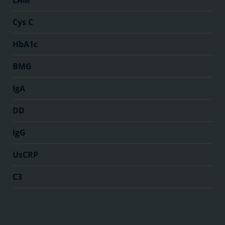
LAM
Cys C
HbA1c
BMG
IgA
DD
IgG
UsCRP
C3