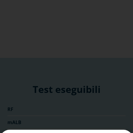
Test eseguibili
RF
mALB