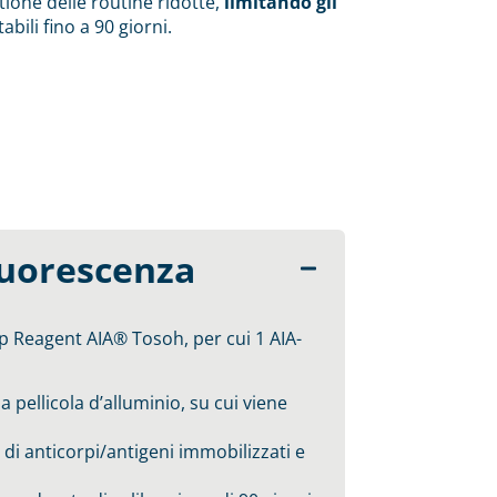
tione delle routine ridotte,
limitando gli
abili fino a 90 giorni.
luorescenza
up Reagent AIA® Tosoh, per cui 1 AIA-
a pellicola d’alluminio, su cui viene
 di anticorpi/antigeni immobilizzati e