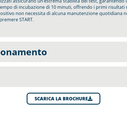
ofilizzati assicurano un’estrema stabilità del test, garantendo
 tempo di incubazione di 10 minuti, offrendo i primi risultati
ispositivo non necessita di alcuna manutenzione quotidiana né
e premere START.
zionamento
SCARICA LA BROCHURE