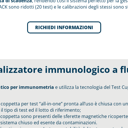
data di scadenza
, rendendo così il sistema perfetto per la ges
K sono ridotti (20 test) e le calibrazioni degli stessi sono st
RICHIEDI INFORMAZIONI
nalizzatore immunologico a f
atico per immunometria
e utilizza la tecnologia del Test C
a coppetta per test “all-in-one” pronta all’uso è chiusa con un
 tipo di test ed il lotto di riferimento;
i coppetta sono presenti delle sferette magnetiche ricoperte
 il sistema chiuso ed esente da contaminazioni.