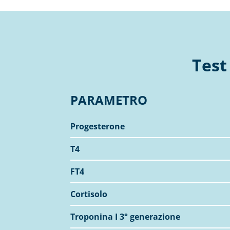
Test
PARAMETRO
Progesterone
T4
FT4
Cortisolo
Troponina I 3° generazione