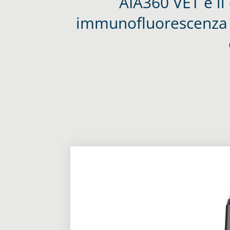
AIA360 VET è il 
immunofluorescenza i