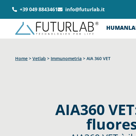
+39 049 8843461
info@futurlab.it
HUMANLA
Home
>
Vetlab
>
Immunometria
>
AIA 360 VET
AIA360 VET
fluore