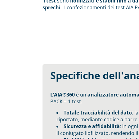
I
test
sono
liofilizzati e stabili fino a 
sprechi
. I confezionamenti dei test AIA PAC
Specifiche dell'a
L’AIA®360
è un
analizzatore autom
PACK = 1 test.
Totale tracciabilità del dato
: l
riportato, mediante codice a barre, il
Sicurezza e affidabilità
: in ogn
il coniugato liofilizzato, rendendo