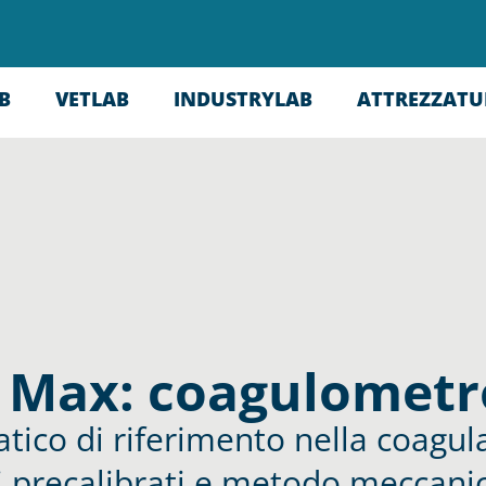
B
VETLAB
INDUSTRYLAB
ATTREZZATU
 Max: coagulometro
tico di riferimento nella coagul
i precalibrati e metodo meccani