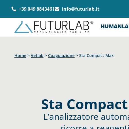
+39 049 8843461
info@futurlab.it
HUMANLA
Home
>
Vetlab
>
Coagulazione
>
Sta Compact Max
Sta Compact
L’analizzatore automa
ricorre a reagent