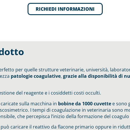
RICHIEDI INFORMAZIONI
odotto
etto per quelle strutture veterinarie, università, laborator
tezza
patologie coagulative
,
grazie alla disponibilità di 
tione del reagente e i cosiddetti costi occulti.
caricate sulla macchina in
bobine da 1000 cuvette
e sono g
cosimetrico. I tempi di coagulazione in veterinaria sono mol
sibile, che percepisca l’inizio della formazione del coagul
i
può caricare il reattivo da flacone primario oppure in ridutt