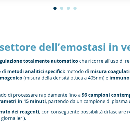
 settore dell’emostasi in v
gulazione totalmente automatico
che ricorre all’uso di r
o di
metodi analitici specifici:
metodo di
misura coagulati
omogenico
(misura della densità ottica a 405nm) e
immunol
ado di processare rapidamente fino a
96 campioni conte
rametri in 15 minuti
, partendo da un campione di plasma di
erato dei reagenti
, con conseguente possibilità di lasciare
 giornalieri).