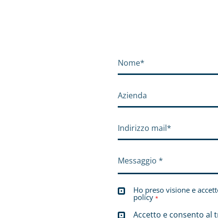
Ho preso visione e accett
policy
*
Accetto e consento al t