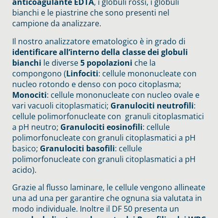
anticoagulante EDTA
, i globuli rossi, i globuli
bianchi e le piastrine che sono presenti nel
campione da analizzare.
Il nostro analizzatore ematologico è in grado di
identificare all’interno della classe dei globuli
bianchi
le diverse
5 popolazioni
che la
compongono (
Linfociti
: cellule mononucleate con
nucleo rotondo e denso con poco citoplasma;
Monociti
: cellule mononucleate con nucleo ovale e
vari vacuoli citoplasmatici;
Granulociti neutrofili
:
cellule polimorfonucleate con granuli citoplasmatici
a pH neutro;
Granulociti eosinofili
: cellule
polimorfonucleate con granuli citoplasmatici a pH
basico;
Granulociti basofili
: cellule
polimorfonucleate con granuli citoplasmatici a pH
acido).
Grazie al flusso laminare, le cellule vengono allineate
una ad una per garantire che ognuna sia valutata in
modo individuale. Inoltre il DF 50 presenta un