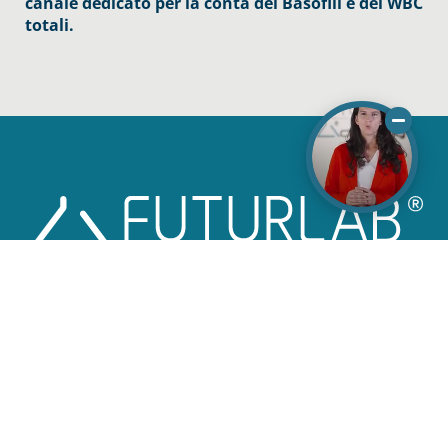
canale dedicato per la conta dei Basofili e dei WBC
totali.
HUMANLAB
Longevity Lab
Chimica clinica